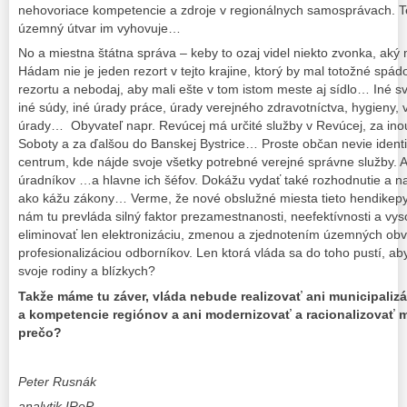
nehovoriace kompetencie a zdroje v regionálnych samosprávach. 
územný útvar im vyhovuje…
No a miestna štátna správa – keby to ozaj videl niekto zvonka, ak
Hádam nie je jeden rezort v tejto krajine, ktorý by mal totožné sp
rezortu a nebodaj, aby mali ešte v tom istom meste aj sídlo… Iné 
iné súdy, iné úrady práce, úrady verejného zdravotníctva, hygieny, 
úrady… Obyvateľ napr. Revúcej má určité služby v Revúcej, za ino
Soboty a za ďalšou do Banskej Bystrice… Proste občan nevie identif
centrum, kde nájde svoje všetky potrebné verejné správne služby. A
úradníkov …a hlavne ich šéfov. Dokážu vydať také rozhodnutie a na
ako kážu zákony… Verme, že nové obslužné miesta tieto hendikepy 
nám tu prevláda silný faktor prezamestnanosti, neefektívnosti a vys
eliminovať len elektronizáciu, zmenou a zjednotením územných ob
profesionalizáciou odborníkov. Len ktorá vláda sa do toho pustí, aby
svoje rodiny a blízkych?
Takže máme tu záver, vláda nebude realizovať ani municipalizá
a kompetencie regiónov a ani modernizovať a racionalizovať m
prečo?
Peter Rusnák
analytik IReP