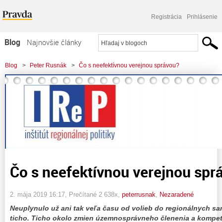
Registrácia
Prihlásenie
Blog
Najnovšie články
Najčítanejšie články
Blog
>
Peter Rusnák
>
Čo s neefektívnou verejnou správou?
Najkomentovanejšie články
Zoznam blogov
Komerčné blogy
Čo s neefektívnou verejnou spr
2. mája 2019 16:17
, Prečítané 2 638x,
peterrusnak
,
Nezaradené
Neuplynulo už ani tak veľa času od volieb do regionálnych sa
ticho. Ticho okolo zmien územnosprávneho členenia a kompet