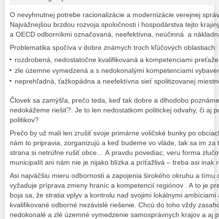
O nevyhnutnej potrebe racionalizácie a modernizácie verejnej správy
Najvážnejšou brzdou rozvoja spoločnosti i hospodárstva tejto krajin
a OECD odborníkmi označovaná, neefektívna, neúčinná a nákladná
Problematika spočíva v dobre známych troch kľúčových oblastiach:
rozdrobená, nedostatočne kvalifikovaná a kompetenciami preťaž
zle územne vymedzená a s nedokonalými kompetenciami vybaven
neprehľadná, ťažkopádna a neefektívna sieť spolitizovanej miestne
Človek sa zamýšľa, prečo teda, keď tak dobre a dlhodobo poznáme, 
nedokážeme riešiť?. Je to len nedostatkom politickej odvahy, či aj
politikov?
Prečo by už mali len zrušiť svoje primárne voličské bunky po obcia
nám to pripravia, zorganizujú a keď budeme vo vláde, tak sa im za 
strana si netrúfne rušiť obce… A pravdu povediac, veru forma zluč
municipalít ani nám nie je nijako blízka a príťažlivá – treba asi i
Asi najväčšiu mieru odbornosti a zapojenia širokého okruhu a tímu
vyžaduje príprava zmeny hraníc a kompetencií regiónov . A to je pres
boja sa, že stratia vplyv a kontrolu nad svojimi lokálnymi ambíciami
kvalifikované odborné nezávislé riešenie. Chcú do toho vždy zasah
nedokonalé a zlé územné vymedzenie samosprávnych krajov a aj p