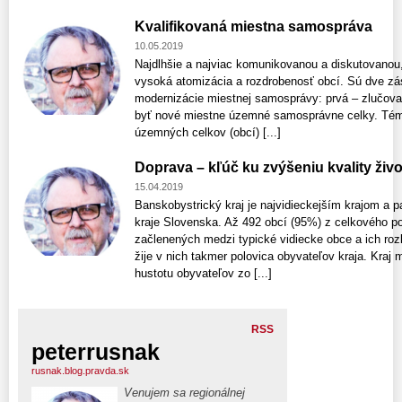
Kvalifikovaná miestna samospráva
10.05.2019
Najdlhšie a najviac komunikovanou a diskutovanou, a
vysoká atomizácia a rozdrobenosť obcí. Sú dve zá
modernizácie miestnej samosprávy: prvá – zlučovať
byť nové miestne územné samosprávne celky. Téma
územných celkov (obcí) [...]
Doprava – kľúč ku zvýšeniu kvality živo
15.04.2019
Banskobystrický kraj je najvidieckejším krajom a p
kraje Slovenska. Až 492 obcí (95%) z celkového poč
začlenených medzi typické vidiecke obce a ich roz
žije v nich takmer polovica obyvateľov kraja. Kraj 
hustotu obyvateľov zo [...]
RSS
peterrusnak
rusnak.blog.pravda.sk
Venujem sa regionálnej