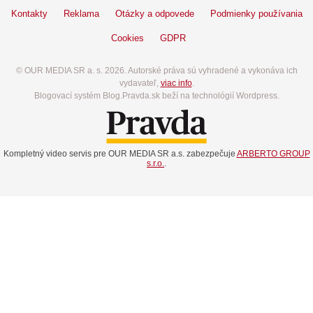
Kontakty
Reklama
Otázky a odpovede
Podmienky používania
Cookies
GDPR
© OUR MEDIA SR a. s. 2026. Autorské práva sú vyhradené a vykonáva ich
vydavateľ,
viac info
.
Blogovací systém Blog.Pravda.sk beží na technológií Wordpress.
Kompletný video servis pre OUR MEDIA SR a.s. zabezpečuje
ARBERTO GROUP
s.r.o.
.