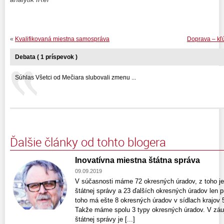
«
Kvalifikovaná miestna samospráva
Doprava – kľú
Debata ( 1 príspevok )
Súhlas Všetci od Mečiara slubovali zmenu ...
Ďalšie články od tohto blogera
Inovatívna miestna štátna správa
09.09.2019
V súčasnosti máme 72 okresných úradov, z toho je
štátnej správy a 23 ďalších okresných úradov len 
toho má ešte 8 okresných úradov v sídlach krajov 
Takže máme spolu 3 typy okresných úradov. V záuj
štátnej správy je [...]